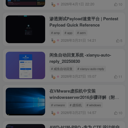
2026年4月1日 22:20
10
渗透测试Payload速查平台 | Pentest
Payload Quick Reference
# amp
# app
# aem
2026年3月31日 14:21
5
闲鱼自动回复系统 -xianyu-auto-
reply_20250830
# 咸鱼自动回复
# xianyu-auto-reply
2026年3月27日 15:07
11
在VMware虚拟机中安装
windowsserver2016步骤详解（附激
活教程及激活码）
# vmware
# 虚拟机
# windows
2026年3月27日 14:57
10
AWD-H1M-PRO -专为 CTF 设计的自