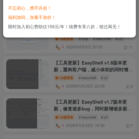
socks代理，兼容部分哥斯拉插件)
2026年4月21日 10:31
16
不忘初心，携手共创！
福利加码，加量不加价！
【限时分享】最后一块拼图已经补齐，
限时加入初心赞助仅159元/年！续费专享八折，错过再无！
EasyShell 总算是让咱(ai)写出来啦
白帽黑客
# amp
# easyshell
# c2
2026年8月6日 20:55
11
【工具更新】EasyShell v1.8版本更
新，重构客户端，减小体积的同时增强
免杀效果
白帽黑客
# easyshell
# c2
2026年5月29日 22:08
9
【工具更新】EasyShell v1.7版本更
新，修复诸多bug，同时新增诸多新功
能
白帽黑客
# easyshell
# c2
2026年5月22日 18:36
7