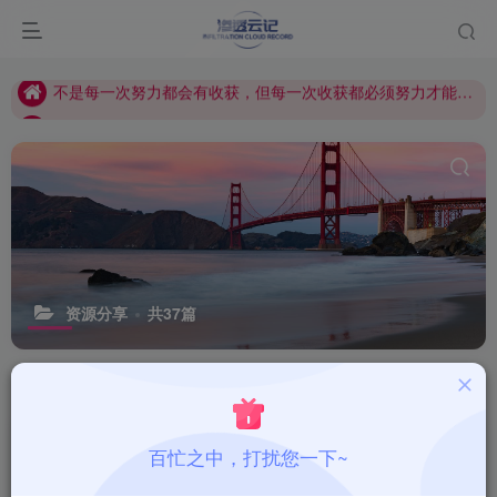
🔒 合规声明：本站所有内容、工具、教程仅限授权网络安全测试场景使用，严禁用于任何非法攻击、未经授权的系统渗透等违规违法行为。使用者需遵守《中华人民共和国网络安全法》及相关法律法规，因违规使用产生的一切法律责任，由使用者自行承担。
不是每一次努力都会有收获，但每一次收获都必须努力才能得到。
渗透云记 - 官网 www. encenc .com
🔒 合规声明：本站所有内容、工具、教程仅限授权网络安全测试场景使用，严禁用于任何非法攻击、未经授权的系统渗透等违规违法行为。使用者需遵守《中华人民共和国网络安全法》及相关法律法规，因违规使用产生的一切法律责任，由使用者自行承担。
不是每一次努力都会有收获，但每一次收获都必须努力才能得到。
资源分享
共37篇
排序
更新
浏览
点赞
评论
默连( morelian ) 简简单单的一个
置顶
百忙之中，打扰您一下~
webshell管理工具(支持常规的代码执
行，文件管理等，并默认支持http与
白帽黑客
# amp
# 404页面
# 默连