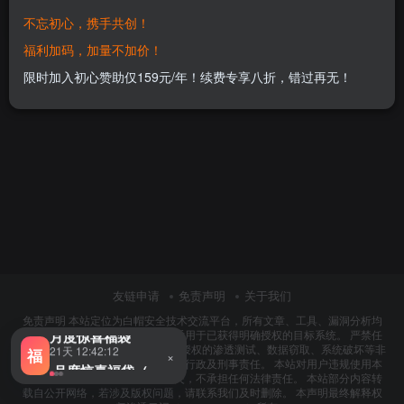
socks代理，兼容部分哥斯拉插件)
2026年4月21日 10:31
16
不忘初心，携手共创！
福利加码，加量不加价！
限时加入初心赞助仅159元/年！续费专享八折，错过再无！
友链申请
免责声明
关于我们
免责声明 本站定位为白帽安全技术交流平台，所有文章、工具、漏洞分析均
每日惊喜福袋
为安全从业者学习研究之用，仅适用于已获得明确授权的目标系统。 严禁任
00:07:12
何个人或组织将本站内容用于未经授权的渗透测试、数据窃取、系统破坏等非
福
×
法活动，违反者将承担相应民事、行政及刑事责任。 本站对用户违规使用本
月度惊喜福袋
站内容造成的任何直接或间接损失，不承担任何法律责任。 本站部分内容转
21天 12:42:12
载自公开网络，若涉及版权问题，请联系我们及时删除。 本声明最终解释权
月度惊喜福袋（初心赞助会员专属）