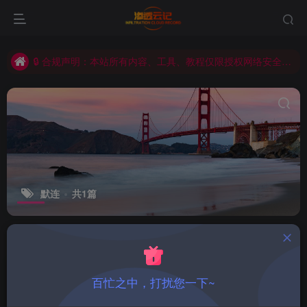
不是每一次努力都会有收获，但每一次收获都必须努力才能得到。
渗透云记 - 官网 www. encenc .com
🔒 合规声明：本站所有内容、工具、教程仅限授权网络安全测试场景使用，严禁用于任何非法攻击、未经授权的系统渗透等违规违法行为。使用者需遵守《中华人民共和国网络安全法》及相关法律法规，因违规使用产生的一切法律责任，由使用者自行承担。
如有问题，请点击用户中心-工单管理进行反馈
默连
共1篇
排序
更新
浏览
点赞
评论
默连( morelian ) 简简单单的一个
百忙之中，打扰您一下~
webshell管理工具(支持常规的代码执
行，文件管理等，并默认支持http与
工具分享
技术教程
白帽黑客