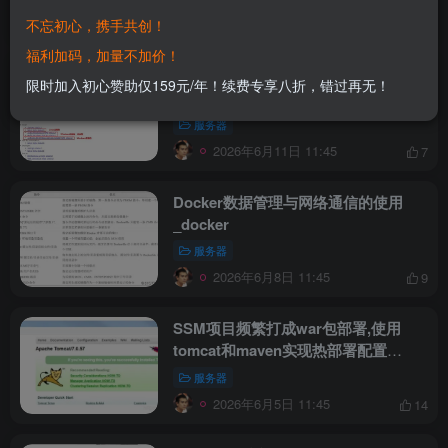
2026年6月14日 11:45
5
不忘初心，携手共创！
福利加码，加量不加价！
在Win10上安装Tomcat服务器及配置
限时加入初心赞助仅159元/年！续费专享八折，错过再无！
环境变量的详细教程(图文)_Tomcat
服务器
2026年6月11日 11:45
7
Docker数据管理与网络通信的使用
_docker
服务器
2026年6月8日 11:45
9
SSM项目频繁打成war包部署,使用
tomcat和maven实现热部署配置
_Linux
服务器
2026年6月5日 11:45
14