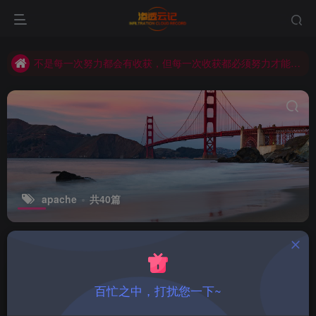
渗透云记 - 官网 www. encenc .com
🔒 合规声明：本站所有内容、工具、教程仅限授权网络安全测试场景使用，严禁用于任何非法攻击、未经授权的系统渗透等违规违法行为。使用者需遵守《中华人民共和国网络安全法》及相关法律法规，因违规使用产生的一切法律责任，由使用者自行承担。
不是每一次努力都会有收获，但每一次收获都必须努力才能得到。
apache
共40篇
排序
更新
浏览
点赞
评论
centos8 安装 nginx的详细教程(图
百忙之中，打扰您一下~
文)_Linux
服务器