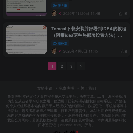
服务器
2026年4月20日 11:46
15
Tomcat下载安装并部署到IDEA的教程
（附带idea两种热部署设置方法）
_Tomcat
服务器
2026年4月6日 11:45
6
1
2
3
友链申请
免责声明
关于我们
免责声明 本站定位为白帽安全技术交流平台，所有文章、工具、漏洞分析均
为安全从业者学习研究之用，仅适用于已获得明确授权的目标系统。 严禁任
何个人或组织将本站内容用于未经授权的渗透测试、数据窃取、系统破坏等非
法活动，违反者将承担相应民事、行政及刑事责任。 本站对用户违规使用本
站内容造成的任何直接或间接损失，不承担任何法律责任。 本站部分内容转
载自公开网络，若涉及版权问题，请联系我们及时删除。 本声明最终解释权
归渗透云记（ encenc .com）所有。