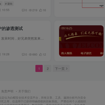
js
# 逆向
 10:55
0
219
16
P的渗透测试
0x00前言 今天闲着无聊，发呆时间，好兄弟突然发来一张锁机图片，乍一想锁机这玩意还是咱初中那段时间火啊。因为隐私问题，这里就直接放模拟器运行图片 那些莫名其妙的小软件，大家懂得都懂，都...
 19:28
0
660
12
1
2
下一页
免责声明
关于我们
本站定位为白帽安全技术交流平台，所有文章、工具、漏洞分析均为安全
研究之用，仅适用于已获得明确授权的目标系统。 严禁任何个人或组织