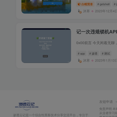
白帽黑客
# getshell
# 
沐寒
2023年12月4日
记一次违规锁机AP
# app
# 渗透
# 测试
沐寒
2023年1月13日
友链申请
免责声明 
从业者学习
渗透云记是一个综合性黑客技术分享交流平台，专注于