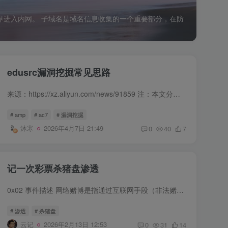
界进入内网。 子域名是域名信息收集的一个重要部分，在防
edusrc漏洞挖掘常见思路
来源：https://xz.aliyun.com/news/91859 注：本文分享内容仅用于网络安全技术讨论，切勿用于违法途径！！！ 初入 src，大部分新手都会选择教育 src 去作为入门，随着网络安全的兴起，各大高校...
# amp
# ac7
# 漏洞挖掘
沐寒
2026年4月7日 21:49
0
40
7
记一次彩票杀猪盘渗透
0x02 事件描述 网络赌博是指通过互联网手段（非法赌博网站、博彩App、微信群等）进行的赌博活动。由于网络赌博不合法，资金不受法律保护，有很多“出老千”的行为，很多人被骗后往往不敢报警，...
# 渗透
# 杀猪盘
云记
2026年2月13日 12:53
0
31
14