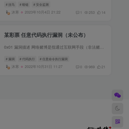
# 挂马
# 暗链
# 安全监测
沐寒
2023年10月4日 21:22
1
253
14
某彩票 任意代码执行漏洞（未公布）
0x01 漏洞描述 网络赌博是指通过互联网手段（非法赌博网站、博彩App、微信群等）进行的赌博活动。由于网络赌博不合法，资金不受法律保护，有很多“出老千”的行为，很多人被骗后往往不敢报...
# 漏洞
# 代码执行
# 任意命令执行漏洞
沐寒
2022年10月31日 11:27
0
969
21