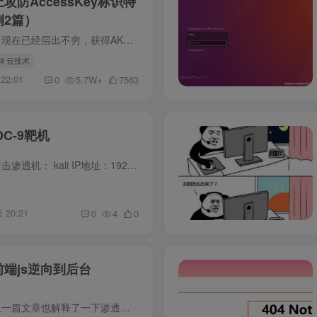
防AccessKey标识特
2篇）
前言 对于云场景的渗透，现在已经层出不穷，获得AK和SK，也是云安全渗透中重要的一环。 通常，我们会在一些敏感的配置文件或者通过未授权访问、任意文件读取漏洞等方式，来寻找AK和SK。 通常情...
# 云技术
22:01
0
5.7W+
7563
DC-9靶机
环境准备 靶机环境搭建攻击渗透机： kali IP地址：192.168.60.128靶机：DC-9 IP地址未知靶机下载地址：http://www.vulnhub.com/entry/dc-9,412/ 信息搜集 扫描主机IP，或者直接 arp-scan -l nma...
 20:21
0
4
0
端js逆向到后台
前言 记一次渗透测试，上一篇文章也解释了一下渗透测试和红队攻防演练的区别，这里就直接说明一下先前条件：客户只给了一个登录口， 是的，就是只有一个登录口，然后需要尽可能出洞， 重点：旁...