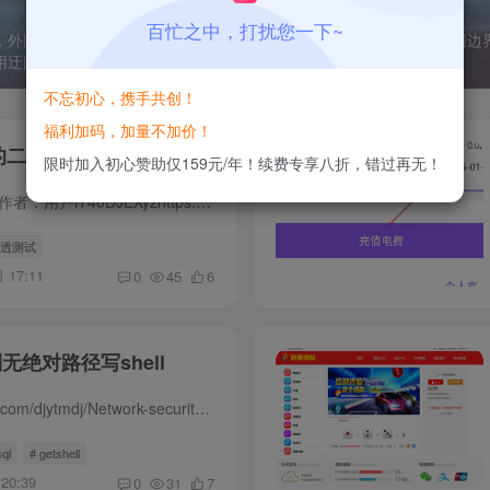
百忙之中，打扰您一下~
，外网打点信息收集全面了，可能会有四两拨千斤效果，直接突破外网边
用迂回战术拿下子域名，然后无限靠近主域名。
不忘初心，携手共创！
福利加码，加量不加价！
的二杀
限时加入初心赞助仅159元/年！续费专享八折，错过再无！
记一次某事业单位的二杀作者：用户iT40DJEXyzhttps://xz.aliyun.com/news/91912文章转载自 先知社区 思路总结：找到同一个子域名的其他网站 把存在弱口令登录成功的响应包复制 然后替换给目标网...
渗透测试
 17:11
0
45
6
无绝对路径写shell
文章来源：https://github.com/djytmdj/Network-security-study-notes 前言 背景介绍：一个sql注入点进去，无绝对路径，写入webshel 操作 抓包 注入 sqlmap 的--os-shell 获取一个交互权限 查看...
sql
# getshell
20:39
0
31
7