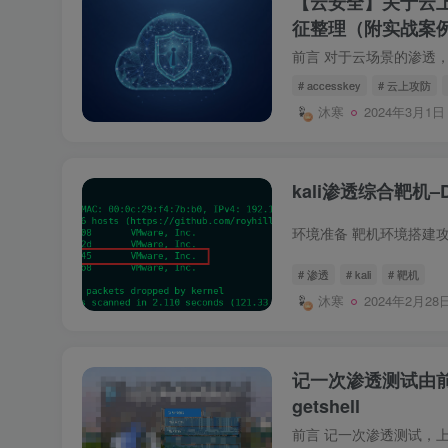
【云安全】关于云上攻
征整理（附实战案例
# accesskey
# 云上攻防
沐寒
2024年3月1日 
kali渗透综合靶机–
# 渗透
# kali
# 靶机
沐寒
2024年2月28日
记一次渗透测试由前
getshell