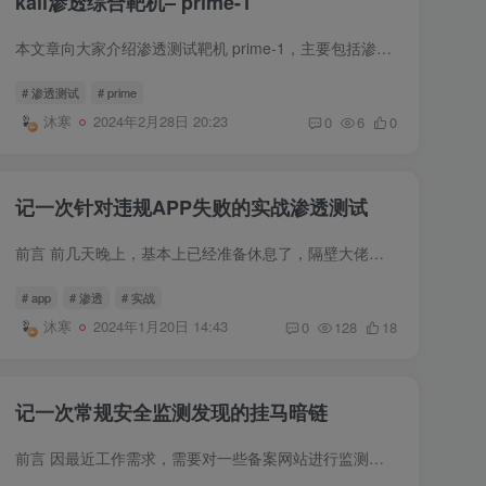
kali渗透综合靶机– prime-1
本文章向大家介绍渗透测试靶机 prime-1，主要包括渗透测试靶机 prime-1使用实例、应用技巧、基本知识点总结和需要注意事项，具有一定的参考价值，需要的朋友可以参考一下。 渗透测试靶机 prime-...
# 渗透测试
# prime
沐寒
2024年2月28日 20:23
0
6
0
记一次针对违规APP失败的实战渗透测试
前言 前几天晚上，基本上已经准备休息了，隔壁大佬突然发来一个网址，并附言是一个裸聊诈骗APP，需要帮忙看看，继而就有了这篇文章。 首先声明，由于本人技术问题，并没有拿到服务器权限。撰写...
# app
# 渗透
# 实战
沐寒
2024年1月20日 14:43
0
128
18
记一次常规安全监测发现的挂马暗链
前言 因最近工作需求，需要对一些备案网站进行监测，寻找其存在的漏洞，例如主页篡改，挂暗链，弱口令等。在此期间发现一个有趣的案例，前来分享。 发现 这个发现其实也是蛮巧合的，大家先看一...