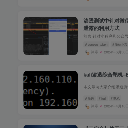
渗透测试中针对微信小
泄露的利用方式
# access_token
# 微信小程
沐寒
2024年6月30日
kali渗透综合靶机–B
# 渗透
# kali
# 靶机
沐寒
2024年4月10日