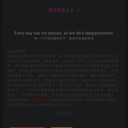
展开阅读全文
A 代表ipv4解析，要跳转网址请用CNAME
192.168.11.129 ： 需要劫持跳转到的网站，这里是kali攻击
Every day has not danced, all are life's disappointment.
机，所有拦截全部将跳转到kali的apache网站上面
每一个不曾起舞的日子，都是对生命的辜负
打开Ettercap可视化工具
©
版权声明
渗透云记的技术文章仅供参考，此文所提供的信息只为网络安全人员
对自己所负责的网站、服务器等（包括但不限于）进行检测或维护参
ettercap -G
考，未经授权请勿利用文章中的技术资料对任何计算机系统进行入侵
操作。利用此文所提供的信息而造成的直接或间接后果和损失，均由
使用者本人负责。 渗透云记拥有对此文章的修改、删除和解释权限，
选择网卡，点击√进入软件
如转载或传播此文章，需保证文章的完整性，未经允许，禁止转载！
本文所提供的工具仅用于学习，禁止用于其他，请在24小时内删除工
具文件！！！访问本博客请务必遵守有关互联网的相关法律、规定与
规则。一旦您访问本博客，即表示您已经知晓并接受了此声明通告。
详情见本站的“
免责声明
”如果有侵权之处请第一时间联系我们删除。
敬请谅解!E-mail：admin@ encenc .com
THE END