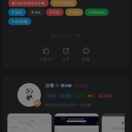
红队钓鱼攻击专辑
技术教程
# 域名
# dns
# 红队
# 劫持
# ettercap
# arp欺骗
喜欢就支持一下吧
依次按顺序点击
点赞
13
分享
收藏
沐寒
关注
49
392
11
7
74W+
时间和经历会抚平一切伤痛
CTRl +s 进行扫描，CTRL +h 打开扫描列表，CTRL + t打开