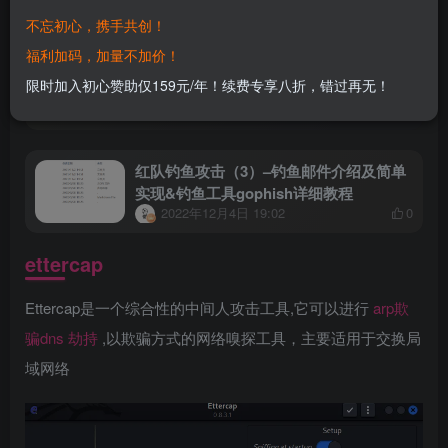
相关阅读
不忘初心，携手共创！
福利加码，加量不加价！
红队钓鱼攻击（1）–钓鱼网站介绍及kali
限时加入初心赞助仅159元/年！续费专享八折，错过再无！
利用setoolkit工具制作钓鱼网站
2022年12月4日 18:56
0
红队钓鱼攻击（3）–钓鱼邮件介绍及简单
实现&钓鱼工具gophish详细教程
2022年12月4日 19:02
0
ettercap
Ettercap是一个综合性的中间人攻击工具,它可以进行
arp欺
骗
dns
劫持
,以欺骗方式的网络嗅探工具，主要适用于交换局
域网络