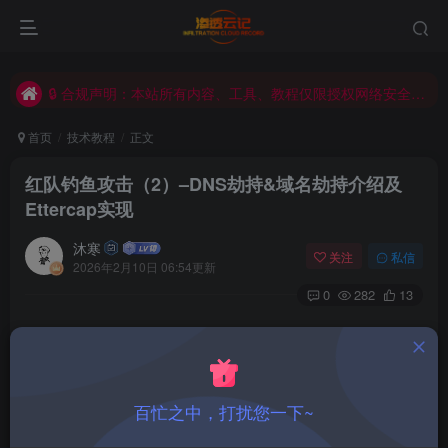
不是每一次努力都会有收获，但每一次收获都必须努力才能得到。
渗透云记 - 官网 www. encenc .com
🔒 合规声明：本站所有内容、工具、教程仅限授权网络安全测试场景使用，严禁用于任何非法攻击、未经授权的系统渗透等违规违法行为。使用者需遵守《中华人民共和国网络安全法》及相关法律法规，因违规使用产生的一切法律责任，由使用者自行承担。
不是每一次努力都会有收获，但每一次收获都必须努力才能得到。
首页
技术教程
正文
红队钓鱼攻击（2）–DNS劫持&域名劫持介绍及
Ettercap实现
沐寒
关注
私信
2026年2月10日 06:54更新
0
282
13
前言
文章制作技术分享，请勿用于其他地方，产生的相关责任由
百忙之中，打扰您一下~
使用者负全责。