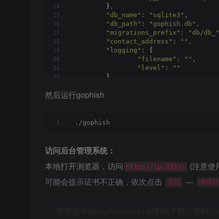
}
,
"db_name"
: 
"sqlite3"
,
"db_path"
: 
"gophish.db"
,
"migrations_prefix"
: 
"db/db_
"contact_address"
: 
""
,
"logging"
: 
{
"filename"
: 
""
,
"level"
: 
""
}
}
然后运行gophish
./gophish
访问后台管理系统：
本地打开浏览器，访问
(注意使用
http://ip:3333/
可能会提示证书不正确，依次点击
—
高级
继续转
最新版本的gophsih(v0.11.0)删除了默认密码