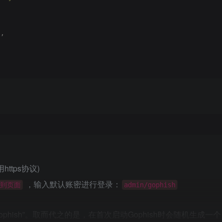
"
,
https协议)
，输入默认账密进行登录：
到页面
admin/gophish
“ gophish”。取而代之的是，在首次启动Gophish时会随机生成一个