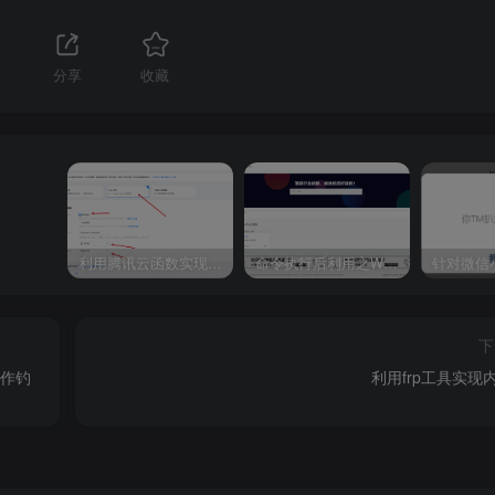
分享
收藏
修改配置文件。具体参考Linux下修改gophish配置文件
l的值为0.0.0.0:3333 (默认为127.0.0.1:3333，仅本地访问)，
利用腾讯云函数实现快速搭建socks5代理
命令执行后利用之WebShell文件落地
下
，这里需要保持小黑框不被关闭，关闭则脚本终止(如果看着碍眼可以自行
制作钓
利用frp工具实现