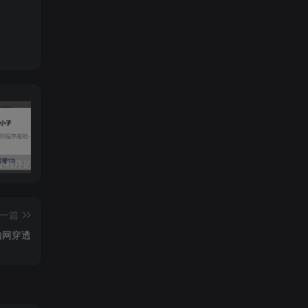
端口可
针对微信小程序的渗透测试（小程序修复&&动态调试）
【安卓渗透】JEB安卓动态调试（附安装教程及demo演示）
【云安全】关于云上攻防AccessKey标识特征整理（附实战案例2篇）
一篇
搜索
内网穿透