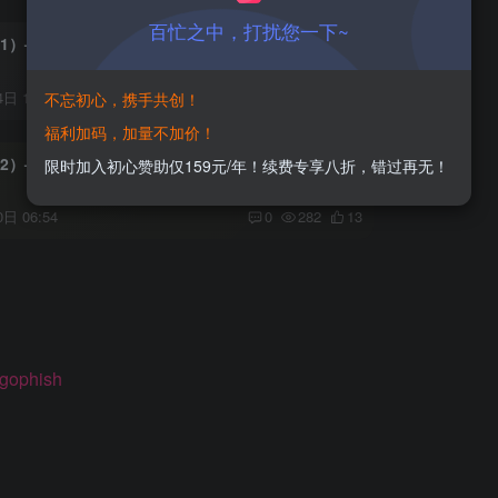
百忙之中，打扰您一下~
）–钓鱼网站介绍及kali利用setoolkit工具制作钓鱼
日 18:56
3
6
0
不忘初心，携手共创！
福利加码，加量不加价！
）–DNS劫持&域名劫持介绍及Ettercap实现
限时加入初心赞助仅159元/年！续费专享八折，错过再无！
日 06:54
0
282
13
/gophish