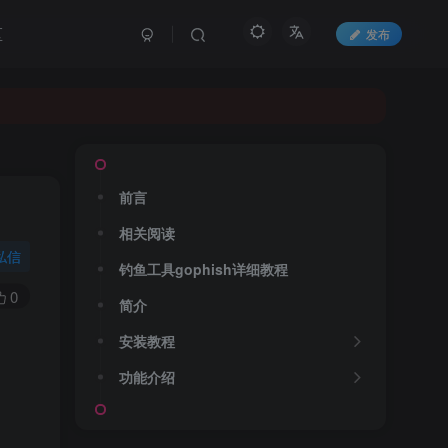
区
发布
🔒 合规声明：本站所有内容、工具、教程仅限授权网络安全测试场景使用，严禁用于任何非法攻击、未经授权的系统渗透等违规违法行为。使用者需遵守《中华人民共和国网络安全法》及相关法律法规，因违规使用产生的一切法律责任，由使用者自行承担。
前言
相关阅读
私信
钓鱼工具gophish详细教程
0
简介
安装教程
功能介绍