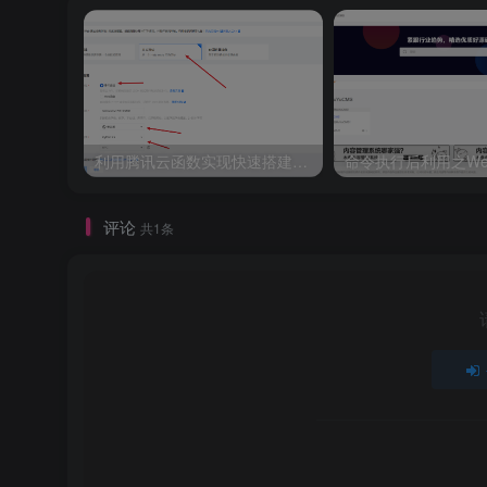
本地浏览器访问：
或
http://127.0.0.1:3333
ht
输入默认账密进行登录：
admin/gophish
最新版本的gophsih(v0.11.0)删除了默认密码
初始密码并将其打印在终端中
利用腾讯云函数实现快速搭建socks5代理
功能介绍
评论
共1条
进入后台后，左边的栏目即代表各个功能，分别是Dashboa
组 、Email Templates邮件模板 、Landing Pag
由于实际使用中并不是按照该顺序来配置各个功能