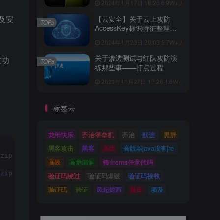
2024年1月17日 18:26
6.9W+人已阅读
及安
【云安全】关于云上攻防
TOP5
AccessKey标识特征整理
（附实战案例2篇）
2024年1月23日 20:03
5.7W+人已阅读
关于渗透测试与红队攻防演
在功
TOP6
练那些事——打点过程
2023年11月27日 17:26
4.6W+人已阅读
标签云
龙年快乐
齐治堡垒机
齐治
默连
黑屏
黑客攻击
黑客
高级
高版本java没有jre
.zip
高效
高危漏洞
骑士cms任意代码
.zip
验证码绕过
验证码爆破
验证码接收
验证码
验证
风起陇西
题库
项及