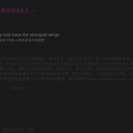
展开阅读全文
的，如果是32的win可能会不兼容(未测试)，不过现在的PC大多数都是
y solo have the strongest wings.
单独飞翔的人拥有最强大的翅膀
全人员对自己所负责的网站、服务器等（包括但不限于）进行检测或维护参考
作。利用此文所提供的信息而造成的直接或间接后果和损失，均由使用者本人
播此文章，需保证文章的完整性，未经允许，禁止转载！ 本文所提供的工具仅
问本博客请务必遵守有关互联网的相关法律、规定与规则。一旦您访问本博客，
如果有侵权之处请第一时间联系我们删除。敬请谅解!E-mail：admin@ encenc .c
THE END
喜欢就支持一下吧