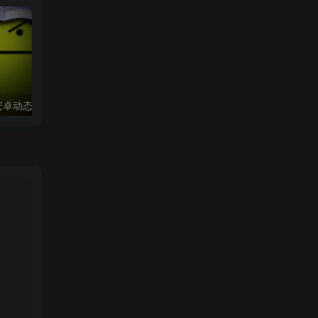
【安卓渗透】JEB安卓动态调试（附安装教程及demo演示）
关于渗透测试与红队攻防演练那些事——打点过程
户和