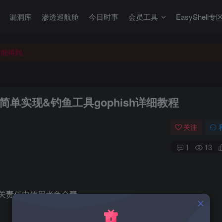
才能得到。
漏洞库
渗透巡航舱
今日时事
会员工具
EasyShell专
才能得到。
单实现&钓鱼工具gophish详细教程
关注
1
13
关责任由使用者负全责。