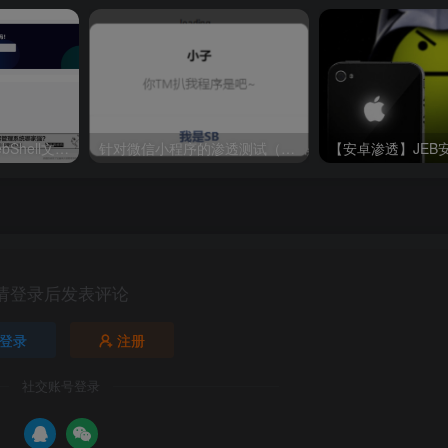
(注意使用https协议)
tp://远程ip:3333
“ gophish”。取而代之的是，在首次启动Gophish时会随机生成一个
命令执行后利用之WebShell文件落地
针对微信小程序的渗透测试（小程序修复&&动态调试）
rd仪表板 、Campaigns钓鱼事件 、Users & Groups用
es钓鱼页面 、Sending Profiles发件策略六大功能
，因此下面通过实际使用顺序来详细介绍各功能的使用方法
请登录后发表评论
登录
注册
社交账号登录