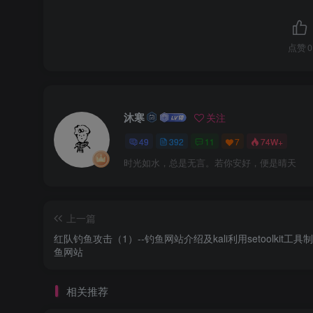
点赞
0
(可选)修改配置文件：
沐寒
关注
如果有远程访问gophish的后台管理系统的需求，则
49
392
11
7
74W+
使用编辑器打开config.json文件，修改字段listen_ur
时光如水，总是无言。若你安好，便是晴天
自定义
运行gophish：
上一篇
双击目录下的gophish.exe启动gophish
红队钓鱼攻击（1）--钓鱼网站介绍及kali利用setoolkit工具
鱼网站
后台运行的方法)
相关推荐
访问后台管理系统：