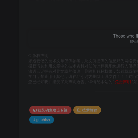
初始密码并将其打印在终端中
windows安装
关于gophish的Windows平台安装包仅有64位
Those who fl
位了，因此还是具有普遍性
那些
©
版权声明
下载安装包：
gophish-v0.11.0-windows-64
渗透云记的技术文章仅供参考，此文所提供的信息只为网络安
授权请勿利用文章中的技术资料对任何计算机系统进行入侵操
下载完成后，使用压缩工具解压到文件夹中
渗透云记拥有对此文章的修改、删除和解释权限，如转载或传
学习，禁止用于其他，请在24小时内删除工具文件！！！访
您已经知晓并接受了此声明通告。详情见本站的“
免责声明
”
红队钓鱼攻击专辑
技术教程
# gophish